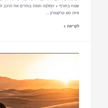
שטח בחורף + המלצה חמה! בוחרים את הרכב המתא
איזה סוג טרקטורון …
לקריאה »