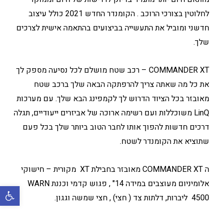
לחלוטין בצורכי הרוכב . הקומנדר החדש 2021 כולל עיצוב
חדשני ומוביל את התעשייה בביצועים בהתאמה אישית לצרכים
שלך.
COMMANDER XT – רכב שטח מושלם לכל נסיעה מספק לך
את כל מה שאתה צריך להרפתקה הבאה שלך ברכב שטח
מאובזר בכל הציוד הדרוש לך לקמפינג הבא שלך. עם מערכות
LinQ משוכללות ועם רשימה ארוכה של אביזרים ייעודיים, תגלה
דרכים חדשות להפוך אותו לחבר הטוב ביותר שלך בכל פעם
שתוציא את הקומנדר לשטח.
ה COMMANDER XT מאובזר בחבילת XT מקורית – חישוקי
אלומיניום מעוצבים במידה 14" , פגוש קדמי וכננת WARN
פתח סרגל 
4500 ליברות, דלתות צד ( חצי) , חצי שמשה וגגון.