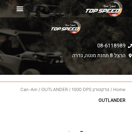
יד 2
עמוד הבית
רכישת כלים חדשים
מחירון אביזרים
08-6118989
הרצל 8 תחנת מנטה, גדרה
Home
/
טרקטורון Can-Am
/ 1000 DPS
OUTLANDER
/
OUTLANDER