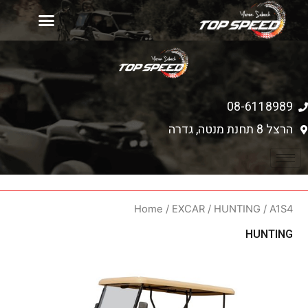
יד 2
עמוד הבית
רכישת כלים חדשים
מחירון אביזרים
08-6118989
הרצל 8 תחנת מנטה, גדרה
Home
/
EXCAR
/
HUNTING
/ A1S4
HUNTING