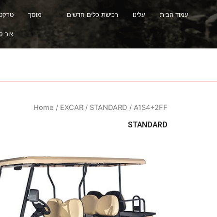
עמוד הבית
עלינו
רכישת כלים חדשים
מוסך
טרקטור
צור ק
Home
/
EXCAR
/
STANDARD
/ A1S4+2FF
STANDARD