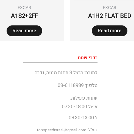
EXCAR
EXCAR
A1S2+2FF
A1H2 FLAT BED
Read more
Read more
רכבי שטח
כתובת: הרצל 8 תחנת מנטה, גדרה
טלפון: 08-6118989
שעות פעילות:
א'-ה' 07:30-18:00
ו' 08:30-13:00
דוא"ל: topspeedisrael@gmail.com