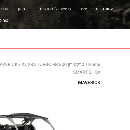
עמוד הבית
עלינו
רכישת כלים חדשים
מוסך
טרקטור
צור ק
Home
/
טרקטורון Can-Am
/ X3 XRS TURBO RR 200
AVERICK
SMART SHOX
MAVERICK