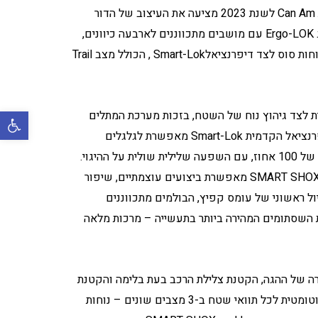
ספינת הדגל של רכבי השטח ממשפחת Can Am לשנת 2023 מציעה את העיצוב של הדור
החדש, עם תנוחת ישיבה נמוכה, תא נהג Ergo-LOK עם מושבים מתכווננים לארבעה כיוונים,
מנוע Rotex ACE עוצמתי הכולל 200 כוחות סוס לצד דיפרנציאלSmart-Lok , הכולל מצב Trail
 לצד גיהוץ נוח של השטח, בזכות מערכת המתלים
פתח סרגל 
האקטיבית SMART SHOX. נעילת הדיפרנציאל הקדמית Smart-Lok מאפשרת לגלגלים
הקדמיים אחיזה מקסימאלית, עד נעילה של 100 אחוז, עם השפעה שלילית שולית על ההיגוי.
מערכת המתלים האקטיבית המתקדמת SMART SHOX מאפשרת ביצועים עוצמתיים, שיפור
יול ראשוני של עומס קפיץ, הבולמים מתכווננים
ייה, תגובת השסתומים המהירה ביותר בתעשייה – מרכות מלאה
רה של ההגה, הקטנת צלילת הרכב בעת בלימה והקטנת
צלילת הסרן האחורי בתאוצה והתאמה אוטומטית לכל תוואי שטח ב-3 מצבים שונים – נוחות