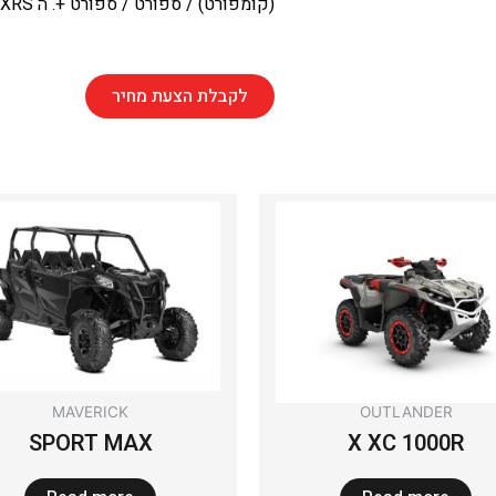
(קומפורט) / ספורט / ספורט +. ה XRS זמין גם בגרסה ללא ה SMART SHOX
לקבלת הצעת מחיר
MAVERICK
OUTLANDER
SPORT MAX
X XC 1000R