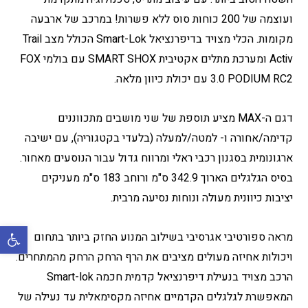
ועוצמה של 200 כוחות סוס ללא פשרות! במרכב של ארבעה
מקומות. הכלי מצויד בדיפרנציאל Smart-Lok הכולל מצב Trail
Activ ומערכת מתלים אקטיבית SMART SHOX עם בולמי FOX
3.0 PODIUM RC2 עם יכולת כיוון מלאה.
דגם ה-MAX מציע תוספת של שני מושבים מתכווננים
קדימה/אחורה ו- למטה/למעלה (בלעדי בקטגוריה), עם ישיבה
ארגונומית בסגנון רכבי ראלי ומרווח גדול עבור הנוסעים מאחור.
בסיס הגלגלים הארוך 342.9 ס"מ ורוחב 183 ס"מ מעניקים
יציבות כיוונית מעולה ונוחות נסיעה מרבית.
פתח סרגל 
מראה ספורטיבי אגרסיבי בשילוב המנוע החזק ביותר בתחום
ויכולות אחיזה מעולים מציבים את הרף הרחק הרחק מהמתחרים.
הרכב מצויד בנעילת דיפרנציאל קדמית חכמה Smart-lok
המאפשרת לגלגלים הקדמיים אחיזה מקסימאלית עד נעילה של