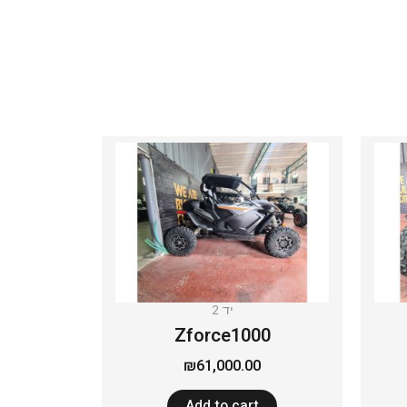
יד 2
Zforce1000
₪
61,000.00
Add to cart