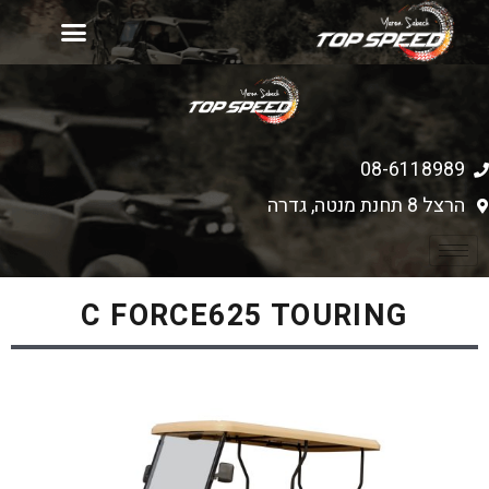
יד 2
עמוד הבית
רכישת כלים חדשים
מחירון אביזרים
08-6118989
הרצל 8 תחנת מנטה, גדרה
C FORCE625 TOURING