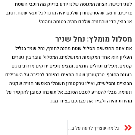
לפני רכישה. הצוות המנוסה שלנו יודע בדיוק מה רוכבי השטח
צריכים, ודואג שהטרקטורון שלכם יהיה מוכן לכל תנאי שטח, רטוב
או בוצי, כדי שהחוויה שלכם תהיה בטוחה ומהנה!
מסלול מומלץ: נחל שניר
אם אתם מחפשים מסלול שטח מהנה לחורף, נחל שניר בגליל
העליון הוא אחד המקומות המושלמים. המסלול עובר בין גשרים
קטנים, מפלים ונחלים זורמים, ומציע נופים ירוקים מרהיבים גם
בעונת החורף. טרקטורון שטח מתאים במיוחד לרכיבה על השבילים
הבוציים והסלעיים, ואילו טרקטורון חשמלי מאפשר חוויה שקטה
ונעימה, מבלי להפריע לטבע הסובב. אל תשכחו כמובן להקפיד על
מהירות זהירה ולצייד את עצמכם בציוד מגן.
כל מה שצריך לדעת על ביטוח טרקטורון