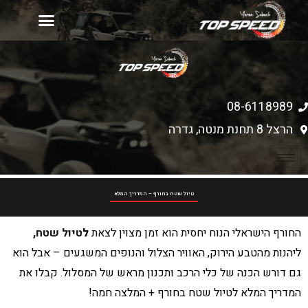
יד 2
עמוד הבית
רכישת כלים חדשים
מחירון אביזרים
08-6118989
הרצל 8 תחנת מנטה, גדרה
טיול שטח בחורף – המדריך המלא
החורף הישראלי הנוח יחסית הוא זמן מצוין לצאת
ל
טיול שטח,
ליהנות מהטבע הירוק, האוויר הצלול והנופים המשגעים – אבל הוא
גם דורש הכנה של כלי הרכב ותכנון מראש של המסלול. קבלו את
המדריך המלא לטיול שטח בחורף + המלצה חמה!