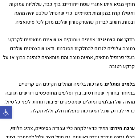
חורף מביא איתו אתגרי שטח ייחודיים: בוץ כבד, שלוליות עמוקות
ואפילו קרח במקומות מסוימים. כדי שהטיול שלכם יהיה מהנה
ובטוח, חשוב לבדוק שהטרקטורון שלכם מוכן לכל סיטואציה.
בדקו את הצמיגים
: צמיגים שחוקים או שאינם מתאימים לקרקע
רטובה עלולים לגרום להחלקות מסוכנות. ודאו שהצמיגים שלכם
בעלי פרופיל מתאים, אחיזה טובה והם מותאמים לנהיגה בבוץ או על
קרקע רטובה.
בלמים ומתלים
: מערכות בלימה ומתלים תקינים הם קריטיים
במיוחד בחורף. שטח רטוב, בוץ וסלעים מחוספסים דורשים תגובה
מהירה של הבלמים ומתלים שמספקים יציבות ונוחות. לפני כל טיול,
פתח סרגל 
כדאי לבדוק שכל המערכות פועלות חלק וללא תקלה.
ערכת חירום
: תמיד כדאי לקחת כלי עבודה בסיסיים, צמיג חלופי,
כבלי גרירה וערכת עזרה ראשונה. גם טיול קצר עלול להסתבך, וציוד