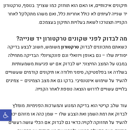
תיקונים איכותיים, או האם הוא תוחזק כמו שצריך. בנוסף, טרקטורון
יד שנייה לעיתים לא כולל אחריות כלל, ואם משהו מתקלקל לאחר
הקנייה תצטרכו לשאת בעלויות התיקון בעצמכם.
מה לבדוק לפני שקונים טרקטורון יד שנייה?
כשאתם מתכוננים לבדוק
טרקטורון
משומש, חשוב לבצע בדיקה
יסודית שלו – גם באופן ויזואלי וגם פונקציונלי. הבדיקה מתחילה
במבט על המצב החיצוני: יש לבדוק אם יש פגיעות משמעותיות
בשלדה או בפלסטיקה, סימני חלודה או תיקונים קודמים שעשויים
להעיד על שימוש אינטנסיבי. בדקו גם את מצב הצמיגים – צמיגים
בלויים עשויים לדרוש הוצאה נוספת לאחר הקנייה.
עוד שלב קריטי הוא בדיקת המנוע והמערכות הפנימיות. מומלץ
פתח סרגל 
לבדוק את רמת השמן ואת הצבע שלו – שמן כהה או מזוהם יכול
להעיד על תחזוקה לקויה.כדאי גם לבדוק אם הכלי עושה רעשים