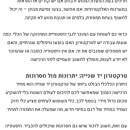
חריגים בעת הפעלת המנוע ולבחון אם יש קודים או התראות
במערכות האלקטרוניות. אם אפשר, בצעו נסיעת מבחן – זה יכול
לחשוף בעיות תמסורת, בלמים או תגובת מנוע לא תקינה.
כדאי גם לשוחח עם המוכר לגבי היסטוריית התחזוקה של הכלי: כמה
שעות עבודה יש לטרקטורון, האם בוצעו טיפולים שגרתיים, והאם
יש מסמכים שמגבים את זה. אם אין היסטוריה כתובה או שהמוכר
לא יודע לענות, מומלץ לחשוב פעמיים לפני הרכישה.
טרקטורון יד שנייה: יתרונות מול חסרונות
היתרון הכלכלי הבולט ביותר של טרקטורון יד שנייה הוא מחיר
הרכישה הנמוך שמאפשר לכם להיכנס לעולם השטח בלי להשקיע
סכום גדול מידי. בנוסף לכך, כלי משומש לעיתים מציע כלי חזק
ועמיד במחיר של דגם בסיסי חדש, מה שמעלה את התמורה למחיר.
עם זאת, חשוב לזכור שיש גם חסרונות שיכולים להכביד: היסטוריה